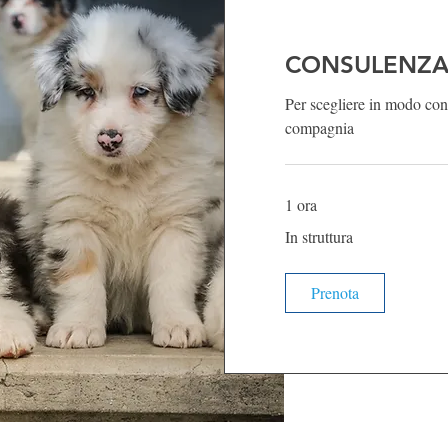
CONSULENZA
Per scegliere in modo con
compagnia
1 ora
In
In struttura
struttura
Prenota