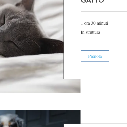
GATTO
1 ora 30 minuti
In
In struttura
struttura
Prenota